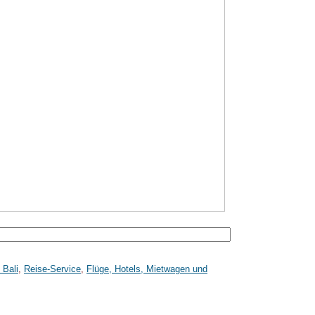
 Bali
,
Reise-Service
,
Flüge, Hotels, Mietwagen und