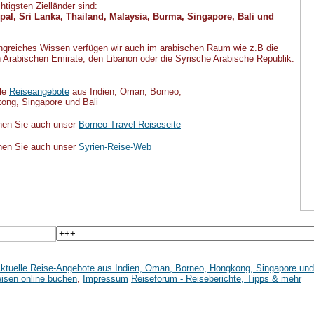
htigsten Zielländer sind:
epal, Sri Lanka, Thailand, Malaysia, Burma, Singapore, Bali und
greiches Wissen verfügen wir auch im arabischen Raum wie z.B die
n Arabischen Emirate, den Libanon oder die Syrische Arabische Republik.
le
Reiseangebote
aus Indien, Oman, Borneo,
, Singapore und Bali
en Sie auch unser
Borneo Travel Reiseseite
en Sie auch unser
Syrien-Reise-Web
ktuelle Reise-Angebote aus Indien, Oman, Borneo, Hongkong, Singapore und
isen online buchen
,
Impressum
Reiseforum - Reiseberichte, Tipps & mehr