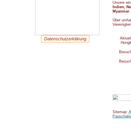
Unsere wic
Indien, N
Myanmar
.
Über umfan
Vereinigte
Aktuel
Datenschutzerklärung
Hongkong
Besuch
Besuch
Sitemap:
A
Pauschalre